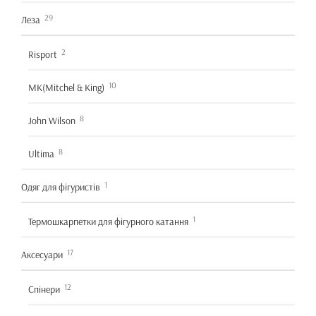
29
Леза
2
Risport
10
MK(Mitchel & King)
8
John Wilson
8
Ultima
1
Одяг для фігуристів
1
Термошкарпетки для фігурного катання
17
Аксесуари
12
Спінери