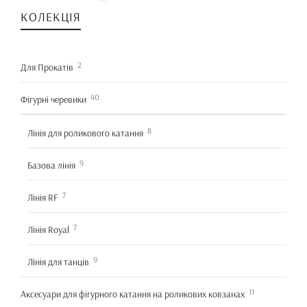
КОЛЕКЦІЯ
2
Для Прокатів
40
Фігурні черевики
8
Лінія для роликового катання
9
Базова лінія
7
Лінія RF
7
Лінія Royal
9
Лінія для танців
11
Аксесуари для фігурного катання на роликових ковзанах