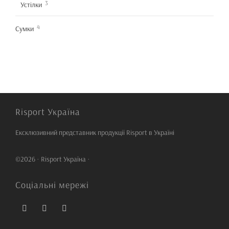
3
Устілки
4
Сумки
Risport Україна
Ексклюзивний представник продукції Risport в Україні
©2026 · Risport Україна ·
Соціальні мережі