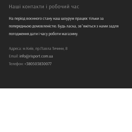
Наші контакти і робочий час
На період воєнного стану наш шоурум працює тільки за
попередньою домовленістю. Будь ласка, звʼяжіться з нами задля
погодження дати і часу роботи магазину.
Адреса: м.Київ, пр.Павла Тичини, 8
Email:
info@risport.com.ua
Телефон:
+380503830077